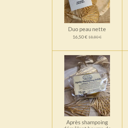
Duo peau nette
16,50 €
18,80 €
Après shampoing