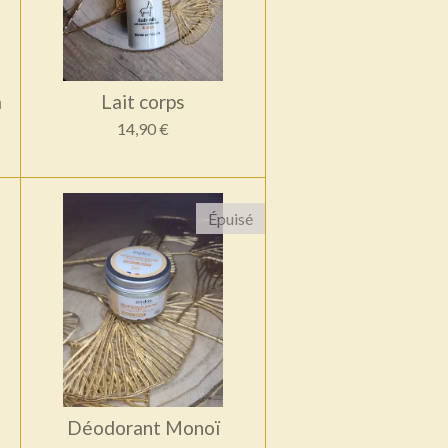
a
Lait corps
14,90 €
Épuisé
Déodorant Monoï