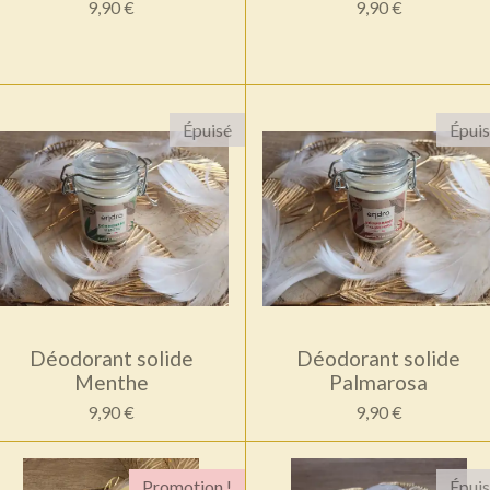
9,90 €
9,90 €
Épuisé
Épui
Déodorant solide
Déodorant solide
Menthe
Palmarosa
9,90 €
9,90 €
Promotion !
Épui