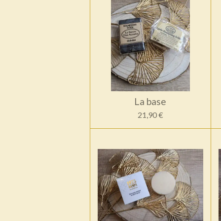
La base
21,90 €