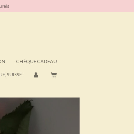
urels
ON
CHÈQUE CADEAU
E, SUISSE