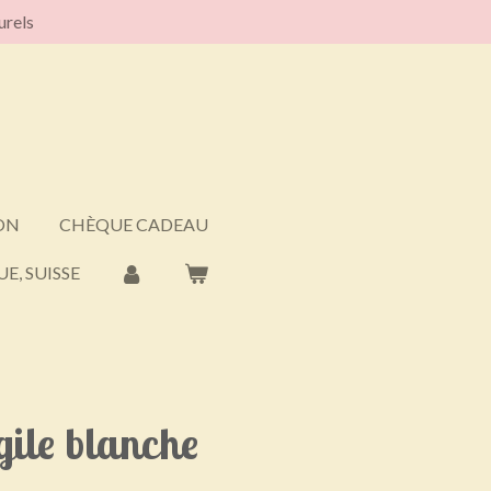
urels
ON
CHÈQUE CADEAU
E, SUISSE
gile blanche