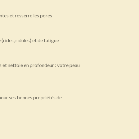
antes et resserre les pores
e (rides, ridules) et de fatigue
 et nettoie en profondeur : votre peau
pour ses bonnes propriétés de