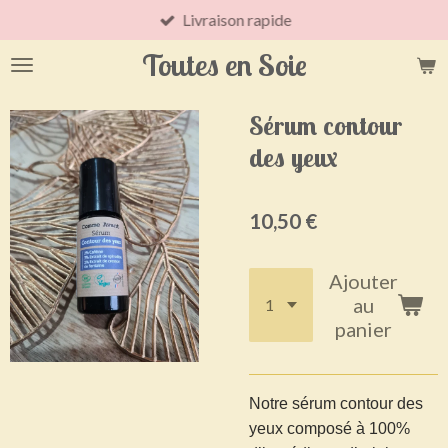
Livraison rapide
Passer
au
Toutes en Soie
contenu
principal
Sérum contour
des yeux
10,50 €
Ajouter
au
panier
Notre sérum contour des
yeux composé à 100%