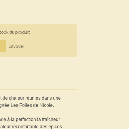
stock du produit
Envoyer
t de chaleur réunies dans une
ignée Les Folies de Nicole.
e à la perfection la fraîcheur
haleur réconfortante des épices