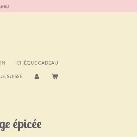
urels
ON
CHÈQUE CADEAU
E, SUISSE
ge épicée