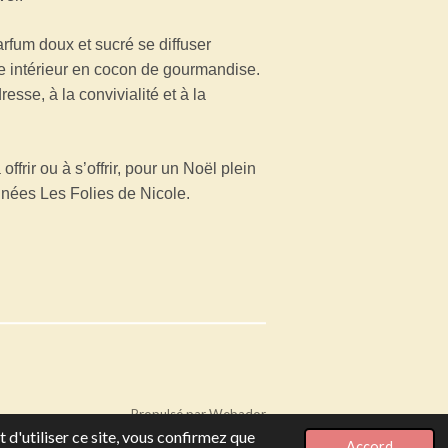
arfum doux et sucré se diffuser
re intérieur en cocon de gourmandise.
resse, à la convivialité et à la
.
 offrir ou à s’offrir, pour un Noël plein
nées Les Folies de Nicole.
Propulsé par
Webador
 d'utiliser ce site, vous confirmez que
Accord