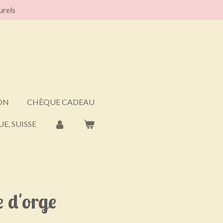
urels
ON
CHÈQUE CADEAU
E, SUISSE
 d'orge