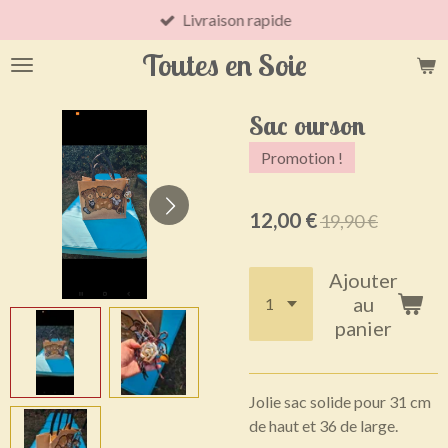
Livraison rapide
Passer
au
Toutes en Soie
contenu
principal
Sac ourson
Promotion !
12,00 €
19,90 €
Ajouter
au
panier
Jolie sac solide pour 31 cm
de haut et 36 de large.