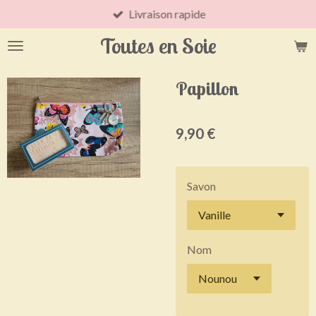
Livraison rapide
Passer
au
Toutes en Soie
contenu
principal
Papillon
9,90 €
Savon
Nom