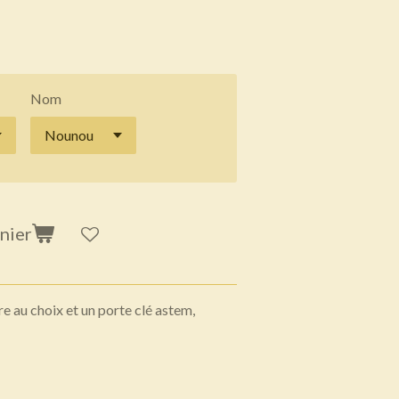
Nom
nier
e au choix et un porte clé astem,