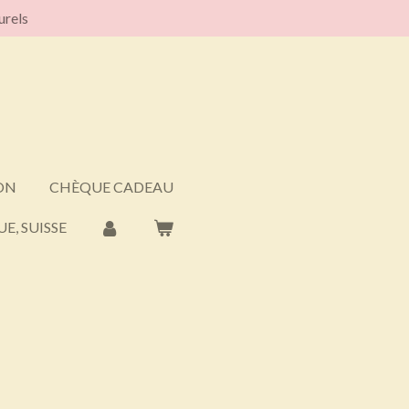
urels
ON
CHÈQUE CADEAU
E, SUISSE