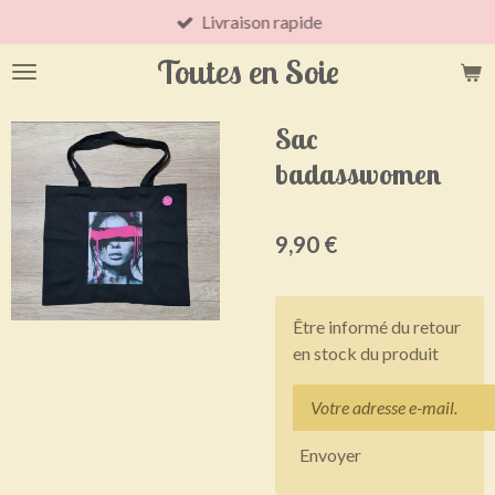
Livraison rapide
Passer
au
Toutes en Soie
contenu
principal
Sac
badasswomen
9,90 €
Être informé du retour
en stock du produit
Envoyer