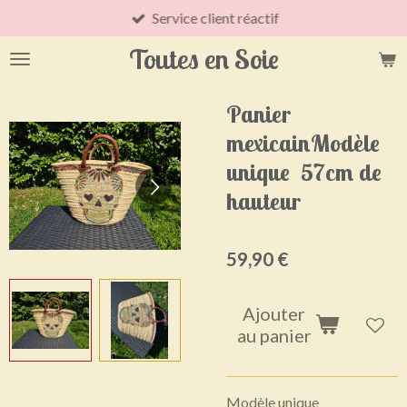
Service client réactif
Passer
au
Toutes en Soie
contenu
principal
Panier
mexicainModèle
unique 57cm de
hauteur
59,90 €
Ajouter
au panier
Modèle unique