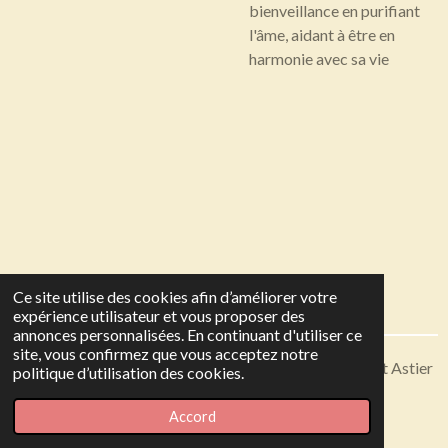
bienveillance en purifiant
l'âme, aidant à être en
harmonie avec sa vie
Ce site utilise des cookies afin d’améliorer votre
expérience utilisateur et vous proposer des
annonces personnalisées. En continuant d'utiliser ce
site, vous confirmez que vous acceptez notre
Articles disponibles en livraison ou à récupérer sur Saint Astier
politique d’utilisation des cookies.
© 2023 - 2026 Toutes en Soie
Accord
Propulsé par
Webador