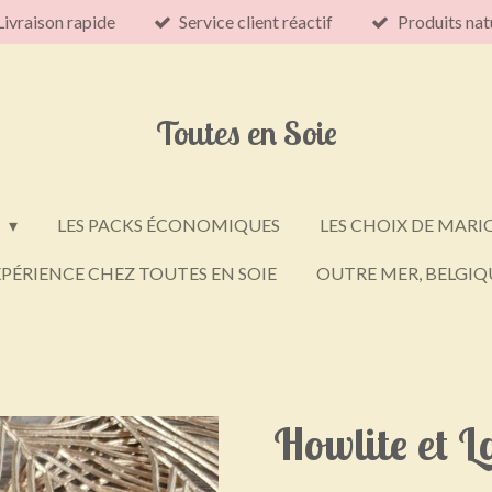
Livraison rapide
Service client réactif
Produits nat
Toutes en Soie
E
LES PACKS ÉCONOMIQUES
LES CHOIX DE MARI
PÉRIENCE CHEZ TOUTES EN SOIE
OUTRE MER, BELGIQU
Howlite et L