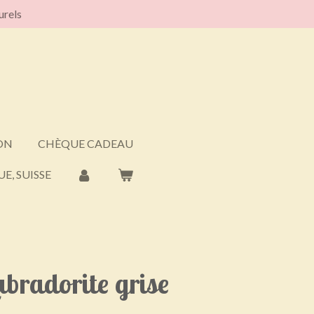
urels
ON
CHÈQUE CADEAU
E, SUISSE
abradorite grise