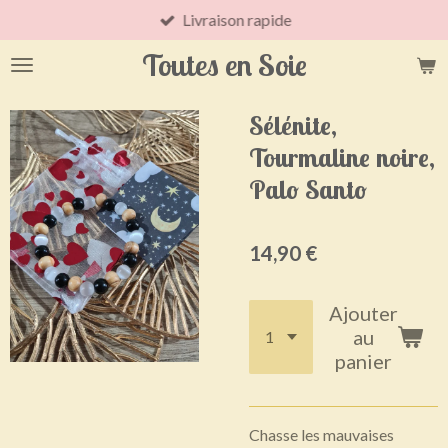
Livraison rapide
Passer
au
Toutes en Soie
contenu
principal
Sélénite,
Tourmaline noire,
Palo Santo
14,90 €
Ajouter
au
panier
Chasse les mauvaises