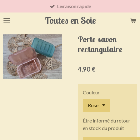
Livraison rapide
Passer
au
Toutes en Soie
contenu
principal
Porte savon
rectangulaire
4,90 €
Couleur
Être informé du retour
en stock du produit