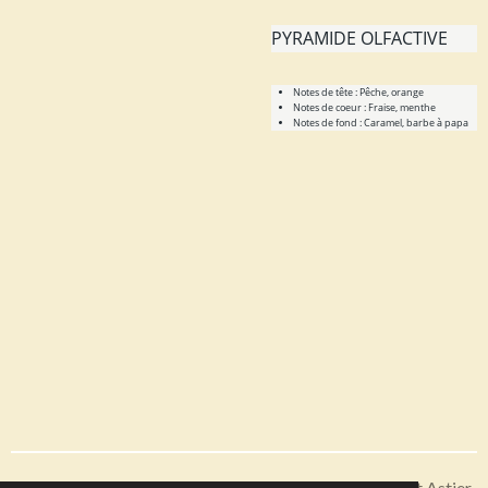
PYRAMIDE OLFACTIVE
Notes de tête :
Pêche, orange
Notes de coeur :
Fraise, menthe
Notes de fond :
Caramel, barbe à papa
Articles disponibles en livraison ou à récupérer sur Saint Astier