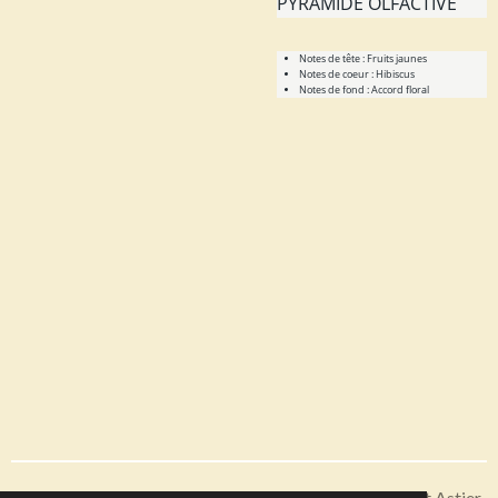
PYRAMIDE OLFACTIVE
Notes de tête :
Fruits jaunes
Notes de coeur :
Hibiscus
Notes de fond :
Accord floral
Articles disponibles en livraison ou à récupérer sur Saint Astier