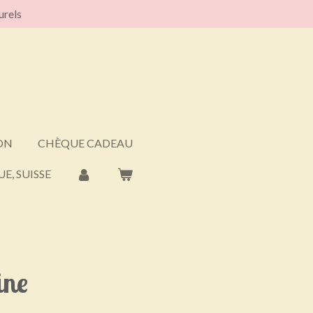
urels
ON
CHÈQUE CADEAU
E, SUISSE
ine