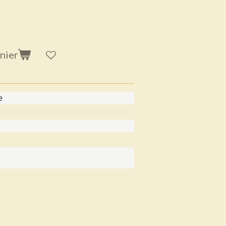
nier
e