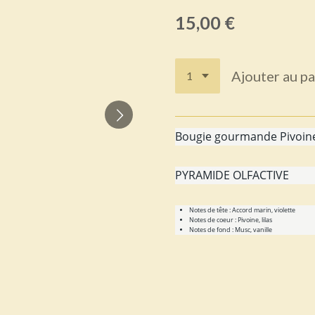
15,00 €
Ajouter au pa
Bougie gourmande Pivoin
PYRAMIDE OLFACTIVE
Notes de tête :
Accord marin, violette
Notes de coeur :
Pivoine, lilas
Notes de fond :
Musc, vanille