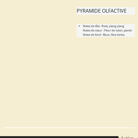
PYRAMIDE OLFACTIVE
Notes de tête : Rose, ylang-ylang
Notes de coeur : Fleur de coton, jasmin
Notes de fond : Musc, fève tonka
Articles disponibles en livraison ou à récupérer sur Saint Astier