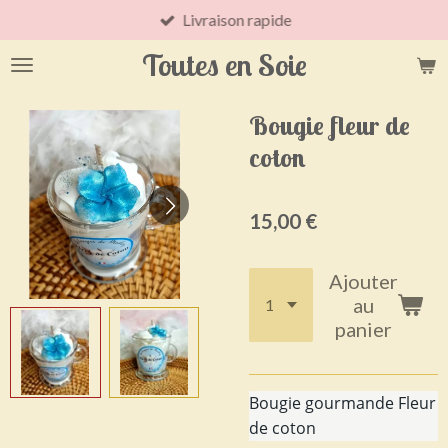
Livraison rapide
Passer
au
Toutes en Soie
contenu
principal
Bougie fleur de
coton
15,00 €
Ajouter
au
panier
Bougie gourmande Fleur
de coton