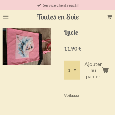
Service client réactif
Passer
au
Toutes en Soie
contenu
principal
Lucie
11,90 €
Ajouter
au
panier
Voilaaaa