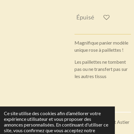
Épuisé
Magnifique panier modèle
unique rose à paillettes !
Les paillettes ne tombent
pas ou ne transfert pas sur
les autres tissus
Ce site utilise des cookies afin d’améliorer votre
expérience utilisateur et vous proposer des
Articles disponibles en livraison ou à récupérer sur Saint Astier
annonces personnalisées. En continuant d'utiliser ce
© 2023 - 2026 Toutes en Soie
site, vous confirmez que vous acceptez notre