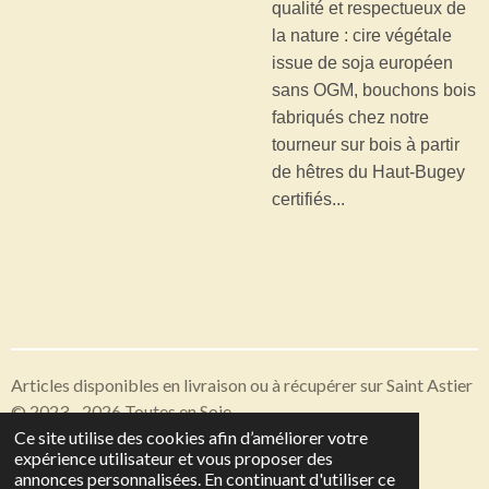
qualité et respectueux de
la nature : cire végétale
issue de soja européen
sans OGM, bouchons bois
fabriqués chez notre
tourneur sur bois à partir
de hêtres du Haut-Bugey
certifiés...
Articles disponibles en livraison ou à récupérer sur Saint Astier
© 2023 - 2026 Toutes en Soie
Ce site utilise des cookies afin d’améliorer votre
Propulsé par
Webador
expérience utilisateur et vous proposer des
annonces personnalisées. En continuant d'utiliser ce