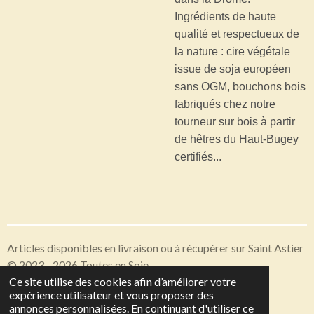
Ingrédients de haute
qualité et respectueux de
la nature : cire végétale
issue de soja européen
sans OGM, bouchons bois
fabriqués chez notre
tourneur sur bois à partir
de hêtres du Haut-Bugey
certifiés...
Articles disponibles en livraison ou à récupérer sur Saint Astier
© 2023 - 2026 Toutes en Soie
Ce site utilise des cookies afin d’améliorer votre
Propulsé par
Webador
expérience utilisateur et vous proposer des
annonces personnalisées. En continuant d'utiliser ce