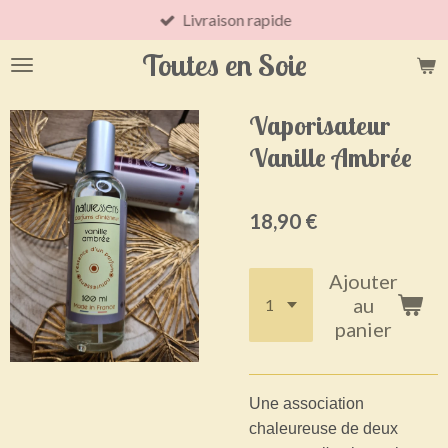
Livraison rapide
Passer
au
Toutes en Soie
contenu
principal
Vaporisateur
Vanille Ambrée
18,90 €
Ajouter
au
panier
Une association
chaleureuse de deux