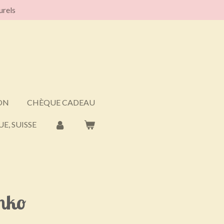
urels
ON
CHÈQUE CADEAU
E, SUISSE
inko