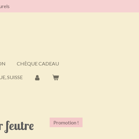
urels
ON
CHÈQUE CADEAU
E, SUISSE
r feutre
Promotion !