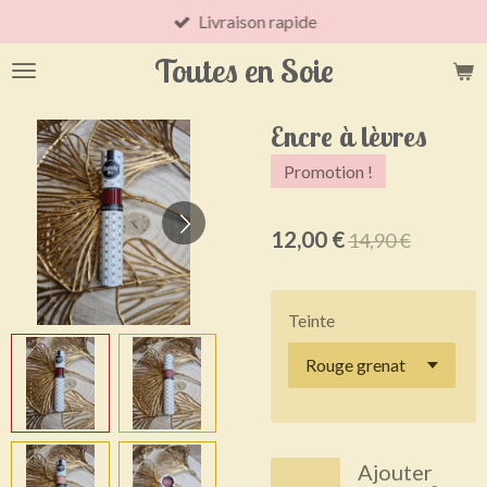
Livraison rapide
Passer
au
Toutes en Soie
contenu
principal
Encre à lèvres
Promotion !
12,00 €
14,90 €
Teinte
Ajouter