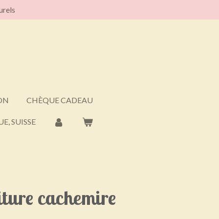
urels
ON
CHÈQUE CADEAU
E, SUISSE
iture cachemire