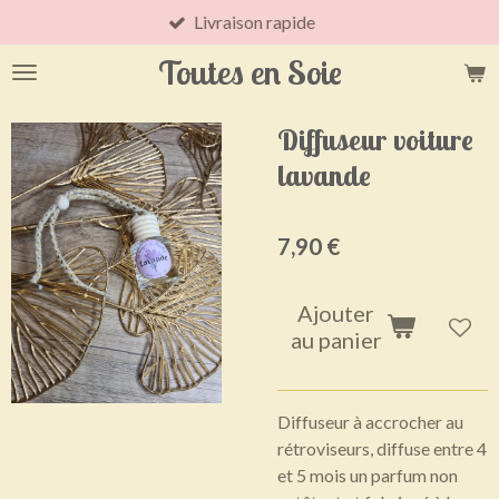
Livraison rapide
Passer
au
Toutes en Soie
contenu
principal
Diffuseur voiture
lavande
7,90 €
Ajouter
au panier
Diffuseur à accrocher au
rétroviseurs, diffuse entre 4
et 5 mois un parfum non