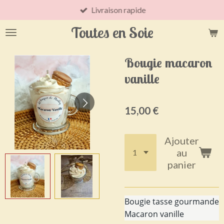
Livraison rapide
Passer
au
Toutes en Soie
contenu
principal
Bougie macaron
vanille
15,00 €
Ajouter
au
panier
Bougie tasse gourmande
Macaron vanille