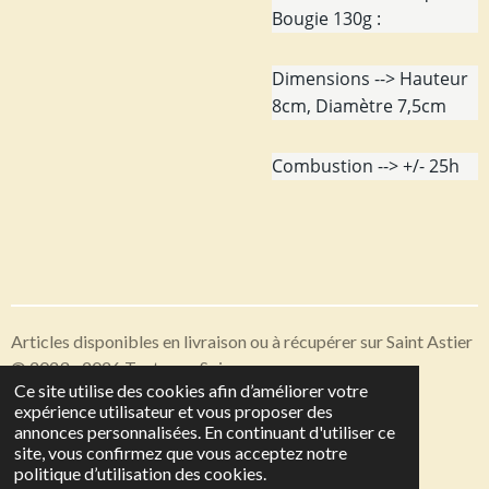
Bougie 130g :
Dimensions --> Hauteur
8cm, Diamètre 7,5cm
Combustion --> +/- 25h
Articles disponibles en livraison ou à récupérer sur Saint Astier
© 2023 - 2026 Toutes en Soie
Ce site utilise des cookies afin d’améliorer votre
Propulsé par
Webador
expérience utilisateur et vous proposer des
annonces personnalisées. En continuant d'utiliser ce
site, vous confirmez que vous acceptez notre
politique d’utilisation des cookies.