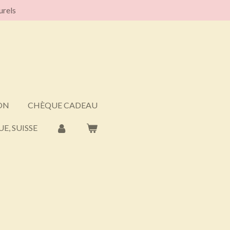
urels
ON
CHÈQUE CADEAU
E, SUISSE