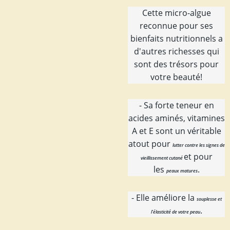
Cette micro-algue
reconnue pour ses
bienfaits nutritionnels a
d'autres richesses qui
sont des trésors pour
votre beauté!
- Sa forte teneur en
acides aminés, vitamines
A et E sont un véritable
atout pour
lutter contre les signes de
et pour
vieillissement cutané
les
.
peaux matures
- Elle améliore la
souplesse et
.
l'élasticité de votre peau