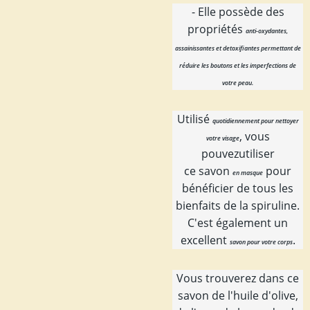
- Elle possède des
propriétés
anti-oxydantes,
assainissantes et detoxifiantes permettant de
réduire les boutons et les imperfections de
votre peau.
Utilisé
quotidiennement pour nettoyer
, vous
votre visage
pouvezutiliser
ce savon
pour
en masque
bénéficier de tous les
bienfaits de la spiruline.
C'est également un
excellent
.
savon pour votre corps
Vous trouverez dans ce
savon de l'huile d'olive,