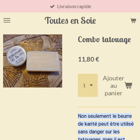
Livraison rapide
Passer
au
Toutes en Soie
contenu
principal
Combo tatouage
11,80 €
Ajouter
au
panier
Non seulement le beurre
de karité peut être utilisé
sans danger sur les
tatouages, mais il est