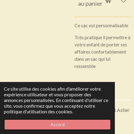
au panier
Ce sac est personnalisable
Très pratique il permettre à
votre enfant de porter ses
affaires confortablement
dans un sac qui lui
ressemble
Ce site utilise des cookies afin d’améliorer votre
expérience utilisateur et vous proposer des
annonces personnalisées. En continuant d'utiliser ce
site, vous confirmez que vous acceptez notre
Articles disponibles en livraison ou à récupérer sur Saint Astier
politique d’utilisation des cookies.
© 2023 - 2026 Toutes en Soie
Accord
Propulsé par
Webador