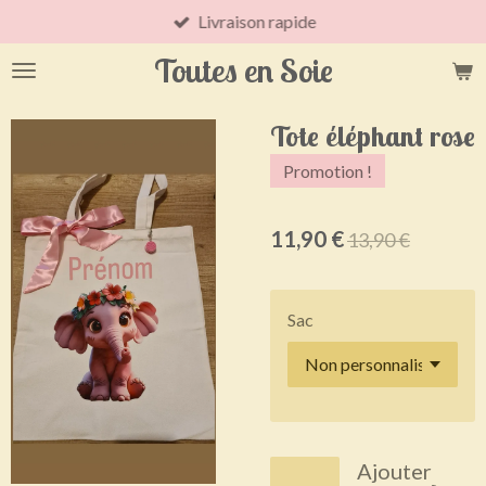
Livraison rapide
Passer
au
Toutes en Soie
contenu
principal
Tote éléphant rose
Promotion !
11,90 €
13,90 €
Sac
Ajouter