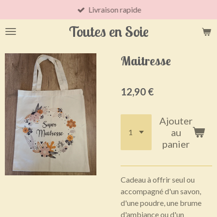
Livraison rapide
Passer
au
Toutes en Soie
contenu
principal
Maitresse
12,90 €
Ajouter
au
panier
Cadeau à offrir seul ou
accompagné d'un savon,
d'une poudre, une brume
d'ambiance ou d'un