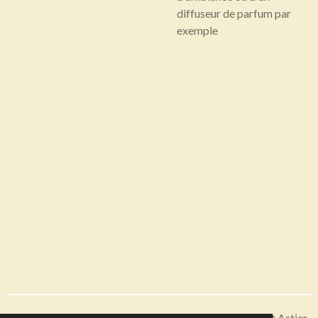
diffuseur de parfum par
exemple
Articles disponibles en livraison ou à récupérer sur Saint Astier