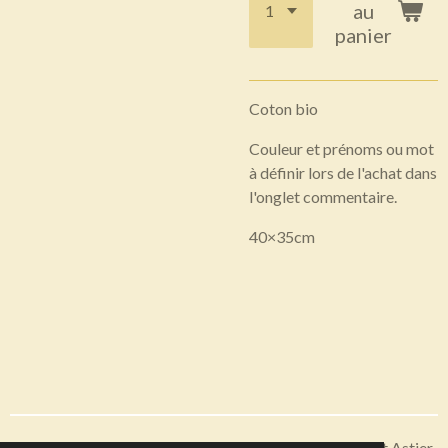
au
panier
Coton bio
Couleur et prénoms ou mot
à définir lors de l'achat dans
l'onglet commentaire.
40×35cm
Articles disponibles en livraison ou à récupérer sur Saint Astier