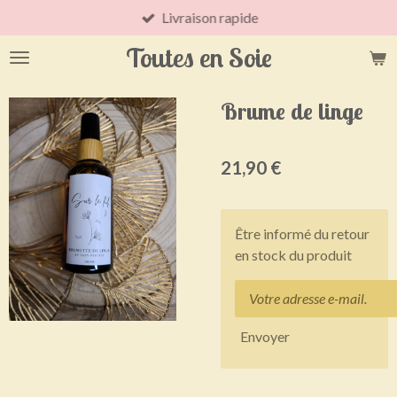
Livraison rapide
Passer
au
Toutes en Soie
contenu
principal
Brume de linge
21,90 €
Être informé du retour
en stock du produit
Envoyer