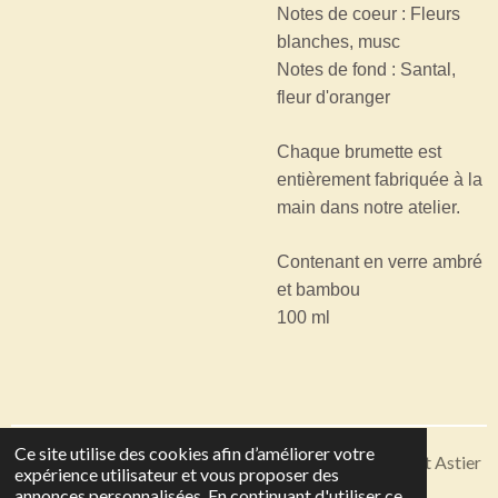
Notes de coeur : Fleurs
blanches, musc
Notes de fond : Santal,
fleur d'oranger
Chaque brumette est
entièrement fabriquée à la
main dans notre atelier.
Contenant en verre ambré
et bambou
100 ml
Ce site utilise des cookies afin d’améliorer votre
Articles disponibles en livraison ou à récupérer sur Saint Astier
expérience utilisateur et vous proposer des
© 2023 - 2026 Toutes en Soie
annonces personnalisées. En continuant d'utiliser ce