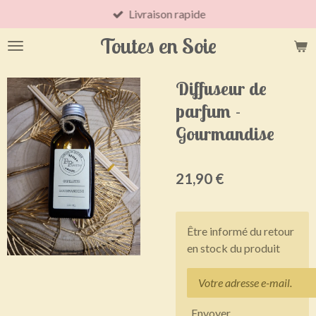
Livraison rapide
Passer
au
Toutes en Soie
contenu
principal
Diffuseur de
parfum -
Gourmandise
21,90 €
Être informé du retour
en stock du produit
Envoyer