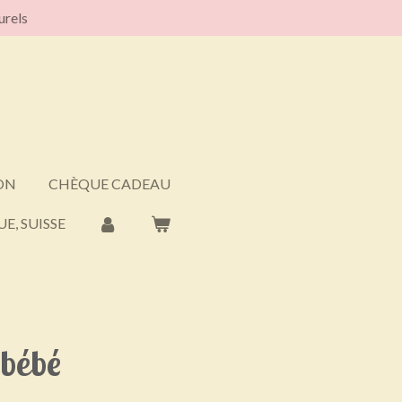
urels
ON
CHÈQUE CADEAU
E, SUISSE
bébé