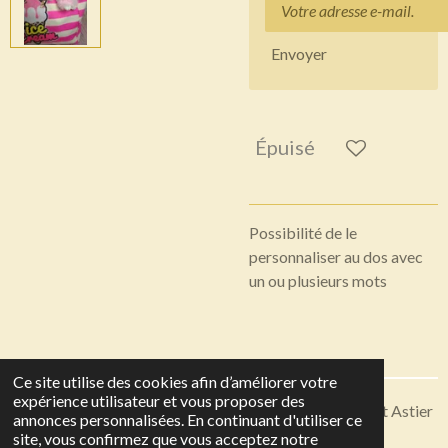
Envoyer
Épuisé
Possibilité de le
personnaliser au dos avec
un ou plusieurs mots
Ce site utilise des cookies afin d’améliorer votre
expérience utilisateur et vous proposer des
Articles disponibles en livraison ou à récupérer sur Saint Astier
annonces personnalisées. En continuant d'utiliser ce
© 2023 - 2026 Toutes en Soie
site, vous confirmez que vous acceptez notre