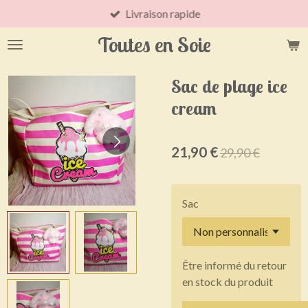
Livraison rapide
Passer
au
Toutes en Soie
contenu
principal
Sac de plage ice
cream
21,90 €
29,90 €
Sac
Être informé du retour
en stock du produit