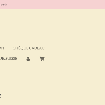
urels
ON
CHÈQUE CADEAU
E, SUISSE
e