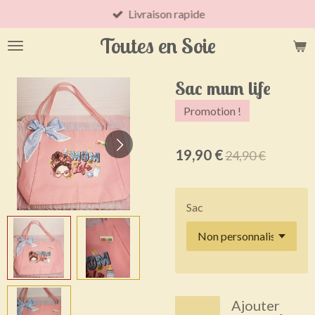
Livraison rapide
Passer
au
Toutes en Soie
contenu
principal
Sac mum life
Promotion !
19,90 €
24,90 €
Sac
Ajouter