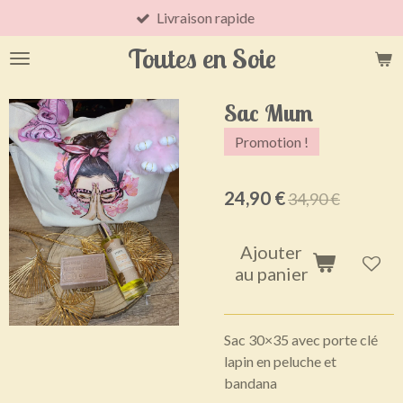
Livraison rapide
Passer
au
Toutes en Soie
contenu
principal
Sac Mum
Promotion !
24,90 €
34,90 €
Ajouter
au panier
Sac 30×35 avec porte clé
lapin en peluche et
bandana