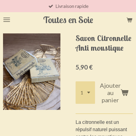
Livraison rapide
Passer
au
Toutes en Soie
contenu
principal
Savon Citronnelle
Anti moustique
5,90 €
Ajouter
au
panier
La citronnelle est un
répulsif naturel puissant