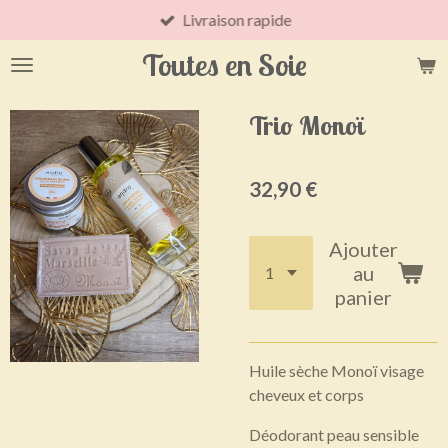
Livraison rapide
Passer
au
Toutes en Soie
contenu
principal
Trio Monoï
32,90 €
Ajouter
au
panier
Huile sèche Monoï visage
cheveux et corps
Déodorant peau sensible