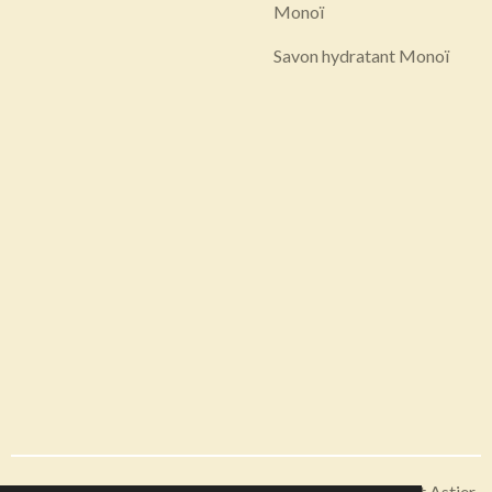
Monoï
Savon hydratant Monoï
Articles disponibles en livraison ou à récupérer sur Saint Astier