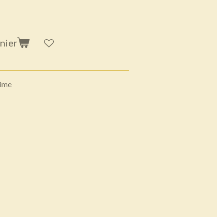
nier
aime