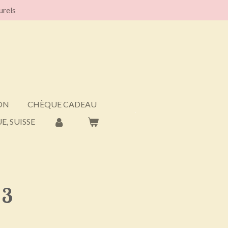
urels
ON
CHÈQUE CADEAU
E, SUISSE
 3