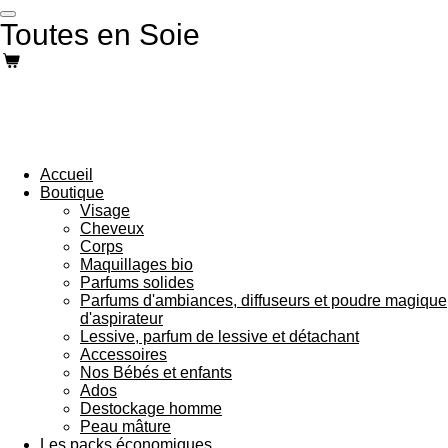
Passer
Toutes en Soie
au
contenu
principal
Accueil
Boutique
Visage
Cheveux
Corps
Maquillages bio
Parfums solides
Parfums d'ambiances, diffuseurs et poudre magique
d'aspirateur
Lessive, parfum de lessive et détachant
Accessoires
Nos Bébés et enfants
Ados
Destockage homme
Peau mâture
Les packs économiques