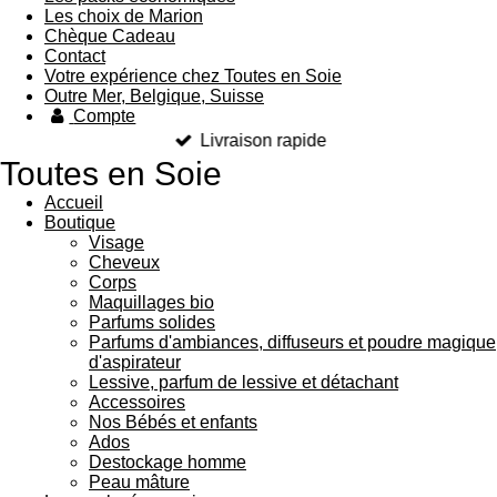
Les choix de Marion
Chèque Cadeau
Contact
Votre expérience chez Toutes en Soie
Outre Mer, Belgique, Suisse
Compte
Livraison rapide
Toutes en Soie
Accueil
Boutique
Visage
Cheveux
Corps
Maquillages bio
Parfums solides
Parfums d'ambiances, diffuseurs et poudre magique
d'aspirateur
Lessive, parfum de lessive et détachant
Accessoires
Nos Bébés et enfants
Ados
Destockage homme
Peau mâture