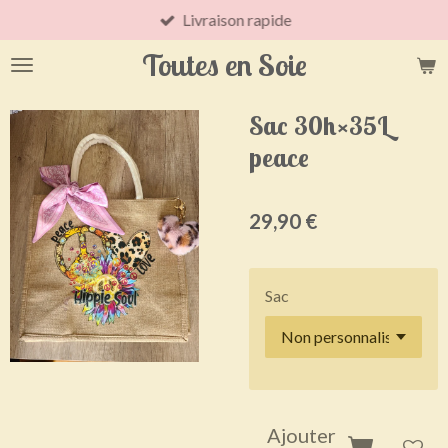
Livraison rapide
Passer
au
Toutes en Soie
contenu
principal
Sac 30h×35L
peace
29,90 €
Sac
Ajouter