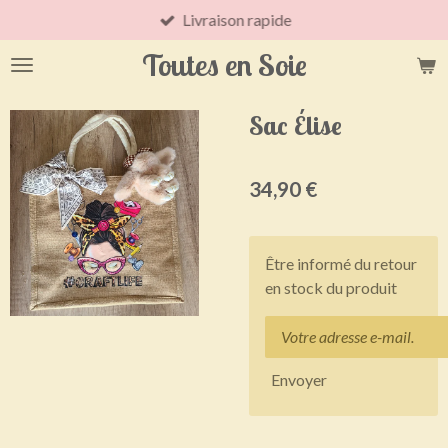
Livraison rapide
Passer
au
Toutes en Soie
contenu
principal
Sac Élise
34,90 €
Être informé du retour
en stock du produit
Envoyer