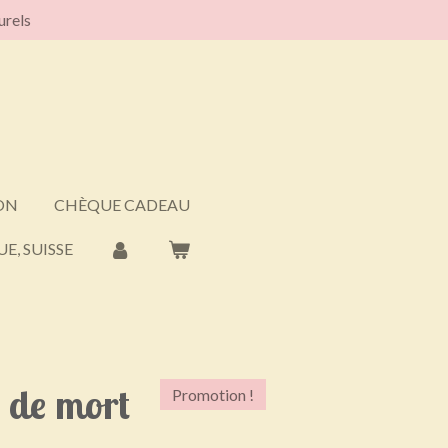
urels
ON
CHÈQUE CADEAU
E, SUISSE
e de mort
Promotion !