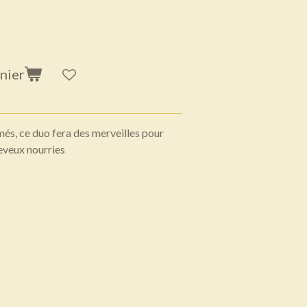
nier
és, ce duo fera des merveilles pour
heveux nourries