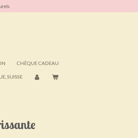
urels
ON
CHÈQUE CADEAU
E, SUISSE
issante